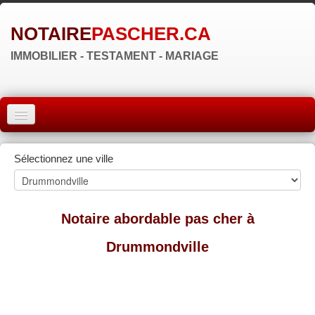
NOTAIRE
PASCHER.CA
IMMOBILIER - TESTAMENT - MARIAGE
ACCUEIL
Sélectionnez une ville
MONTRÉAL
QUÉBEC
Notaire abordable pas cher à
LAVAL
Drummondville
RÉGIONS
▼
ZONE NOTAIRE
▼