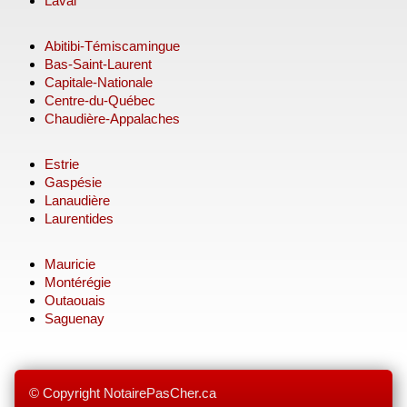
Laval
Abitibi-Témiscamingue
Bas-Saint-Laurent
Capitale-Nationale
Centre-du-Québec
Chaudière-Appalaches
Estrie
Gaspésie
Lanaudière
Laurentides
Mauricie
Montérégie
Outaouais
Saguenay
© Copyright NotairePasCher.ca