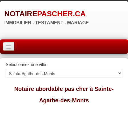
NOTAIRE
PASCHER.CA
IMMOBILIER - TESTAMENT - MARIAGE
ACCUEIL
Sélectionnez une ville
MONTRÉAL
QUÉBEC
Notaire abordable pas cher à Sainte-
LAVAL
Agathe-des-Monts
RÉGIONS
▼
ZONE NOTAIRE
▼