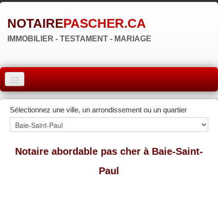
NOTAIRE
PASCHER.CA
IMMOBILIER - TESTAMENT - MARIAGE
ACCUEIL
Sélectionnez une ville, un arrondissement ou un quartier
MONTRÉAL
QUÉBEC
Notaire abordable pas cher à Baie-Saint-
LAVAL
Paul
RÉGIONS
▼
ZONE NOTAIRE
▼