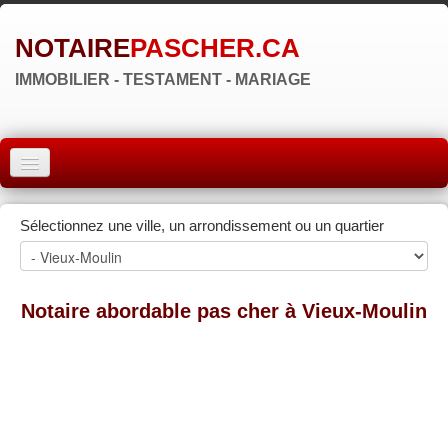
NOTAIRE
PASCHER.CA
IMMOBILIER - TESTAMENT - MARIAGE
ACCUEIL
Sélectionnez une ville, un arrondissement ou un quartier
MONTRÉAL
QUÉBEC
Notaire abordable pas cher à Vieux-Moulin
LAVAL
RÉGIONS
▼
ZONE NOTAIRE
▼