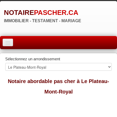
NOTAIRE
PASCHER.CA
IMMOBILIER - TESTAMENT - MARIAGE
ACCUEIL
Sélectionnez un arrondissement
MONTRÉAL
QUÉBEC
Notaire abordable pas cher à Le Plateau-
LAVAL
Mont-Royal
RÉGIONS
▼
ZONE NOTAIRE
▼