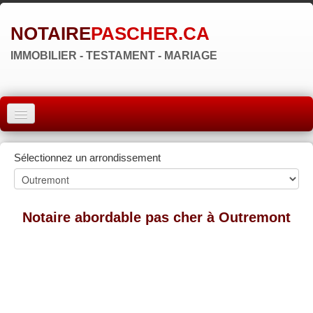
NOTAIRE
PASCHER.CA
IMMOBILIER - TESTAMENT - MARIAGE
ACCUEIL
Sélectionnez un arrondissement
MONTRÉAL
QUÉBEC
Notaire abordable pas cher à Outremont
LAVAL
RÉGIONS
▼
ZONE NOTAIRE
▼