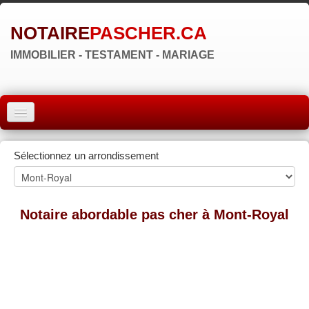
NOTAIRE
PASCHER.CA
IMMOBILIER - TESTAMENT - MARIAGE
ACCUEIL
Sélectionnez un arrondissement
MONTRÉAL
QUÉBEC
Notaire abordable pas cher à Mont-Royal
LAVAL
RÉGIONS
▼
ZONE NOTAIRE
▼