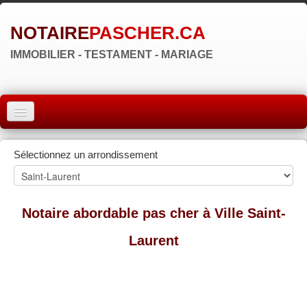
NOTAIRE
PASCHER.CA
IMMOBILIER - TESTAMENT - MARIAGE
ACCUEIL
Sélectionnez un arrondissement
MONTRÉAL
QUÉBEC
Notaire abordable pas cher à Ville Saint-
LAVAL
Laurent
RÉGIONS
▼
ZONE NOTAIRE
▼